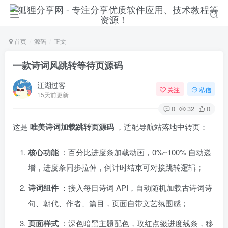
首页
源码
正文
一款诗词风跳转等待页源码
江湖过客
关注
私信
15天前更新
0
32
0
这是
唯美诗词加载跳转页源码
，适配导航站落地中转页：
核心功能
：百分比进度条加载动画，0%~100% 自动递
增，进度条同步拉伸，倒计时结束可对接跳转逻辑；
诗词组件
：接入每日诗词 API，自动随机加载古诗词诗
句、朝代、作者、篇目，页面自带文艺氛围感；
页面样式
：深色暗黑主题配色，玫红点缀进度线条，移