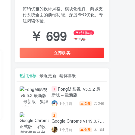
简约优雅的设计风格、模块化组件、商城支
付系统全面的前端功能、深度SEO优化、专
注阅读体验。
￥
699
特别特惠
￥
799
立即购买
热门推荐
最近更新
猜你喜欢
FongMi影视 v5.5.2 最
1
新版 – 最新版
246
1个月前
免费
2
Google Chrome v149.0.7827.197
正式版 – 谷歌浏览器离线安
104
1个月前
免费
装包