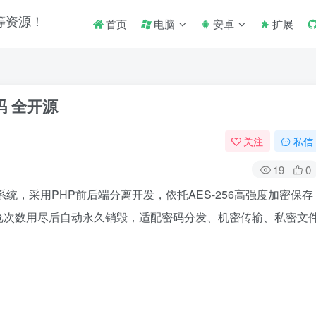
首页
电脑
安卓
扩展
码 全开源
关注
私信
19
0
统，采用PHP前后端分离开发，依托AES-256高强度加密保存
览次数用尽后自动永久销毁，适配密码分发、机密传输、私密文