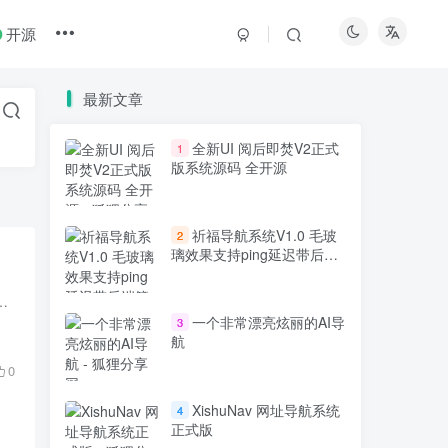
开源
最新文章
全新UI 阅后即焚V2正式
1
版系统源码 全开源
祈福导航系统V1.0 毛玻
2
璃效果支持ping延迟带后端
管理
IDI 录音、编辑、处理、混音及母带制作功能，支持多种音频和 MIDI 插件，用户界面简洁直观，操作便捷，且具有高度...
一个非常漂亮炫丽的AI导
3
航
0
XishuNav 网址导航系统
4
正式版