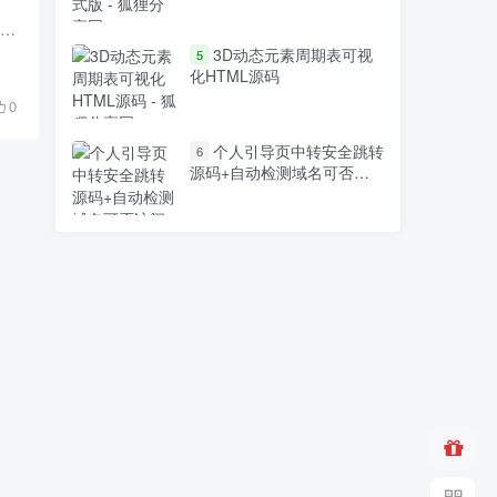
央视影音客户端(Cbox网络电视)是中国电视直播客户端,聚合央视旗下海量独家资源.CNTV中国网络电视台独家采用P2P技术点播形式,汇集央视频道,地方卫视高清直播,以及央视节目点播和下载,满足观看直...
3D动态元素周期表可视
5
化HTML源码
0
个人引导页中转安全跳转
6
源码+自动检测域名可否访
问