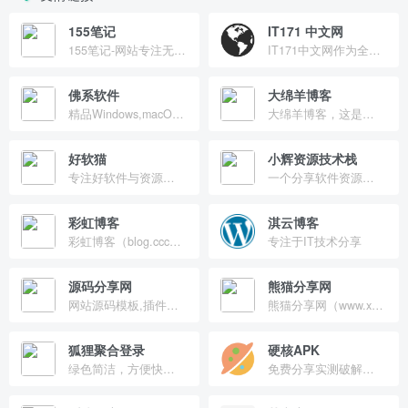
155笔记
IT171 中文网
155笔记-网站专注无流氓绿色软件分享、系统镜像下载、电脑技术、经验教程为一体的站点、安全、纯净、放心、十年磨一剑，不忘初心只为给你最需要的内容。
IT171中文网作为全球知名的中文IT技术社区，致力于为广大IT技术爱好者提供最新、最全面的技术分享平台。我们坚守技术免费分享的宗旨，努力打造一个真正的技术资源分享平台。
佛系软件
大绵羊博客
精品Windows,macOS破解软件下载
大绵羊博客，这是一个聚焦于个人技术分享与生活记录的博客。在这里，我会分享关于前端开发、WordPress使用技巧、以及编程心得的点滴。同时，我也记录下生活中的小确幸和成长故事
好软猫
小辉资源技术栈
专注好软件与资源分享的猫_找靠谱资源就上好软猫
一个分享软件资源与技术的个人网站
彩虹博客
淇云博客
彩虹博客（blog.cccyun.cn）成立于2014年10月18日，搭建在新浪SAE云计算平台。本站目前作为我的原创程序首发站，同时致力于互联网资源的共享，包括程序源码、各种教程、软件、影视、音乐、电子书、新闻等。对于一些比较不错的有价值的文章，本博客也会适当转载分享。
专注于IT技术分享
源码分享网
熊猫分享网
网站源码模板,插件资源分享平台
熊猫分享网（www.xmaofx.com），专为用户提供互联网绿色资源的网站，用户可以从本站免费获取有价值的绿色软件和服务，包括解锁/修改应用、绿色软件、注册机、补丁、序列号等，更新速度及时，安全性也很高，能够满足用户的日常需求。
狐狸聚合登录
硬核APK
绿色简洁，方便快捷！我们一起加油！
免费分享实测破解软件和手游