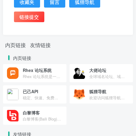
收藏夹
留言
狐狸导航
链接提交
内页链接
友情链接
内页链接
Rhex 论坛系统
大佬论坛
Rhex 论坛系统是一个适合开源部署的现代论坛基础站点
全球域名论坛、域名交易与投资交流社区
已己API
狐狸导航
稳定、快速、免费的 API 接口服务
欢迎访问狐狸导航（foxccs.cn），本站致力于打造高品质高质量、安全的综合型网址导航网，让您随时随地发现更多有趣的网站！
白黎博客
白黎博客(Baili Blog)分享网站搭建运维、实用技术教程、日常随笔与优质资源，专注干货内容持续更新。
友情链接