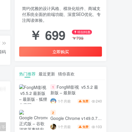
简约优雅的设计风格、模块化组件、商城支
付系统全面的前端功能、深度SEO优化、专
注阅读体验。
￥
699
特别特惠
￥
799
篇
立即购买
源码
热门推荐
最近更新
猜你喜欢
FongMi影视 v5.5.2 最
1
新版 – 最新版
240
1个月前
免费
2
Google Chrome v149.0.7827.197
正式版 – 谷歌浏览器离线安
转等待页源码
自定义多风格全能网址导航系统
开源 简洁清
103
1个月前
免费
装包