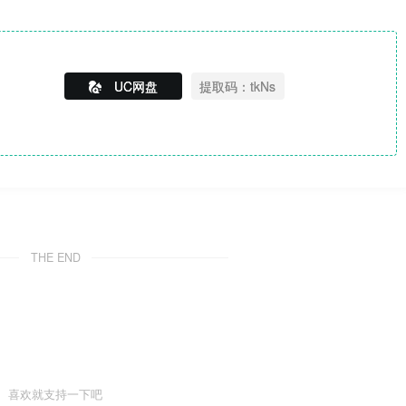
UC网盘
提取码：tkNs
THE END
喜欢就支持一下吧