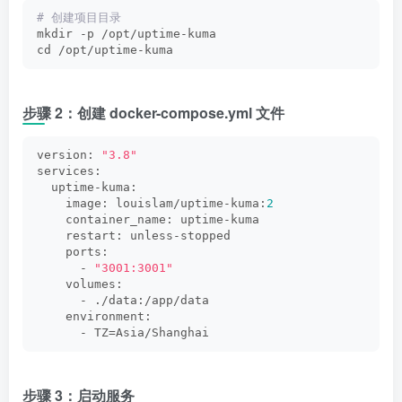
# 创建项目目录
mkdir -p /opt/uptime-kuma
cd /opt/uptime-kuma
步骤 2：创建 docker-compose.yml 文件
version: 
"3.8"
services:
  uptime-kuma:
    image: louislam/uptime-kuma:
2
    container_name: uptime-kuma
    restart: unless-stopped
    ports:
      - 
"3001:3001"
    volumes:
      - ./data:/app/data
    environment:
      - TZ=Asia/Shanghai
步骤 3：启动服务