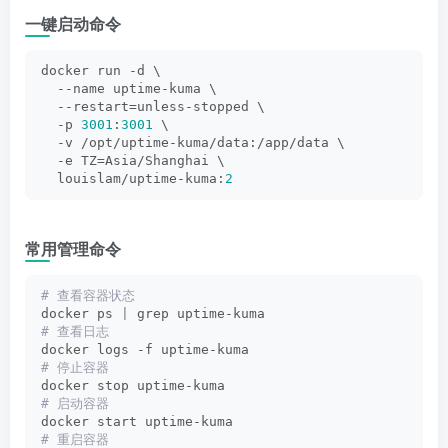
一键启动命令
docker run -d \
  --name uptime-kuma \
  --restart=unless-stopped \
  -p 
3001
:
3001
 \
  -v /opt/uptime-kuma/data:/app/data \
  -e TZ=Asia/Shanghai \
  louislam/uptime-kuma:
2
常用管理命令
# 查看容器状态
docker ps 
|
 grep uptime-kuma
# 查看日志
docker logs -f uptime-kuma
# 停止容器
docker stop uptime-kuma
# 启动容器
docker start uptime-kuma
# 重启容器