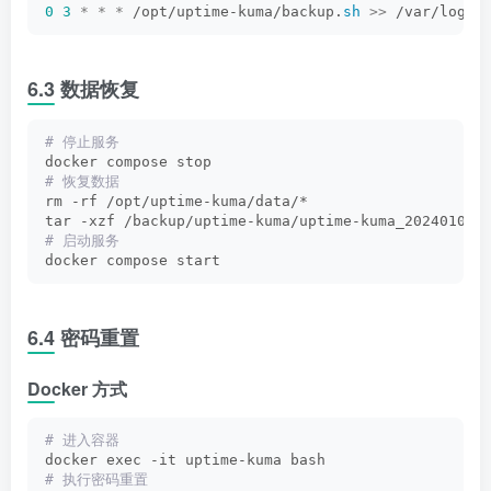
0
3
*
*
*
 /opt/uptime-kuma/backup.
sh
>>
 /var/log/u
6.3 数据恢复
# 停止服务
docker compose stop
# 恢复数据
rm -rf /opt/uptime-kuma/data/*
tar -xzf /backup/uptime-kuma/uptime-kuma_20240101_
# 启动服务
docker compose start
6.4 密码重置
Docker 方式
# 进入容器
docker exec -it uptime-kuma bash
# 执行密码重置