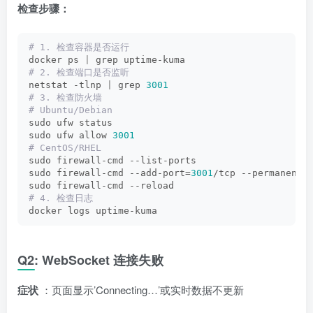
检查步骤：
# 1. 检查容器是否运行
docker ps 
|
 grep uptime-kuma
# 2. 检查端口是否监听
netstat -tlnp 
|
 grep 
3001
# 3. 检查防火墙
# Ubuntu/Debian
sudo ufw status
sudo ufw allow 
3001
# CentOS/RHEL
sudo firewall-cmd --list-ports
sudo firewall-cmd --add-port=
3001
/tcp --permanent
sudo firewall-cmd --reload
# 4. 检查日志
docker logs uptime-kuma
Q2: WebSocket 连接失败
症状
：页面显示’Connecting…’或实时数据不更新