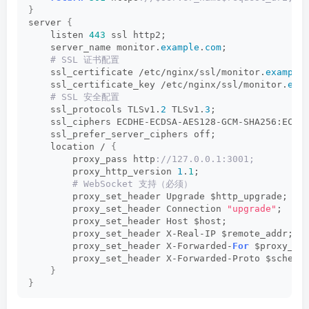
}
server 
{
    listen 
443
 ssl http2;
    server_name monitor.
example
.
com
;
 # SSL 证书配置
    ssl_certificate /etc/nginx/ssl/monitor.
example
    ssl_certificate_key /etc/nginx/ssl/monitor.
exa
 # SSL 安全配置
    ssl_protocols TLSv1.
2
 TLSv1.
3
;
    ssl_ciphers ECDHE-ECDSA-AES128-GCM-SHA256:ECDH
    ssl_prefer_server_ciphers off;
    location / 
{
        proxy_pass http
://127.0.0.1:3001;
        proxy_http_version 
1
.
1
;
 # WebSocket 支持（必须）
        proxy_set_header Upgrade $http_upgrade;
        proxy_set_header Connection 
"upgrade"
;
        proxy_set_header Host $host;
        proxy_set_header X-Real-IP $remote_addr;
        proxy_set_header X-Forwarded-
For
 $proxy_ad
        proxy_set_header X-Forwarded-Proto $scheme
}
}