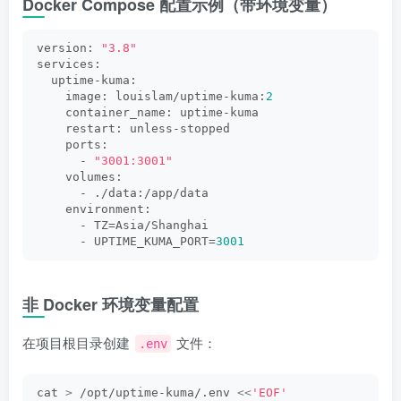
Docker Compose 配置示例（带环境变量）
version: 
"3.8"
services:
  uptime-kuma:
    image: louislam/uptime-kuma:
2
    container_name: uptime-kuma
    restart: unless-stopped
    ports:
      - 
"3001:3001"
    volumes:
      - ./data:/app/data
    environment:
      - TZ=Asia/Shanghai
      - UPTIME_KUMA_PORT=
3001
非 Docker 环境变量配置
在项目根目录创建
文件：
.env
cat 
>
 /opt/uptime-kuma/.env 
<<
'EOF'