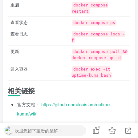
重启
docker compose
restart
查看状态
docker compose ps
查看日志
docker compose logs -
f
更新
docker compose pull &&
docker compose up -d
进入容器
docker exec -it
uptime-kuma bash
相关链接
官方文档：
https://github.com/louislam/uptime-
kuma/wiki
问题反馈：
https://github.com/louislam/uptime-
0
欢迎您留下宝贵的见解！
kuma/issues