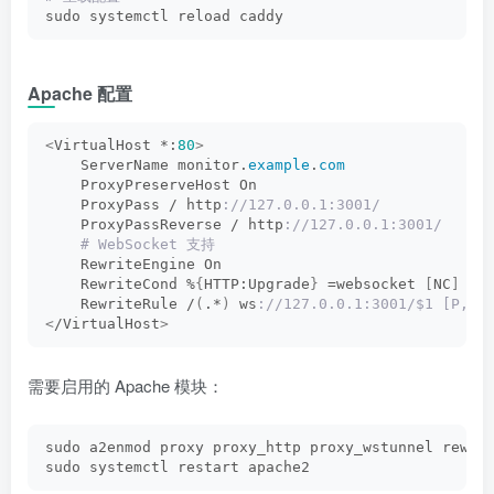
sudo systemctl reload caddy
Apache 配置
<
VirtualHost *:
80
>
    ServerName monitor.
example
.
com
    ProxyPreserveHost On
    ProxyPass / http
://127.0.0.1:3001/
    ProxyPassReverse / http
://127.0.0.1:3001/
 # WebSocket 支持
    RewriteEngine On
    RewriteCond %
{
HTTP:Upgrade
}
 =websocket 
[
NC
]
    RewriteRule /
(
.*
)
 ws
://127.0.0.1:3001/$1 [P,L]
<
/VirtualHost
>
需要启用的 Apache 模块：
sudo a2enmod proxy proxy_http proxy_wstunnel rewri
sudo systemctl restart apache2