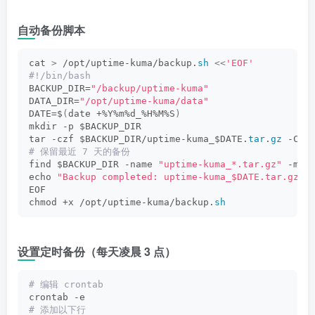
自动备份脚本
cat 
>
 /opt/uptime-kuma/backup.
sh
<<
'EOF'
#!/bin/bash
BACKUP_DIR=
"/backup/uptime-kuma"
DATA_DIR=
"/opt/uptime-kuma/data"
DATE=$
(
date +%Y%m%d_%H%M%S
)
mkdir -p $BACKUP_DIR
tar -czf $BACKUP_DIR/uptime-kuma_$DATE.
tar
.
gz
 -C $
# 保留最近 7 天的备份
find $BACKUP_DIR -name 
"uptime-kuma_*.tar.gz"
 -mti
echo 
"Backup completed: uptime-kuma_$DATE.tar.gz"
EOF
chmod +x /opt/uptime-kuma/backup.
sh
设置定时备份（每天凌晨 3 点）
# 编辑 crontab
crontab -e
# 添加以下行