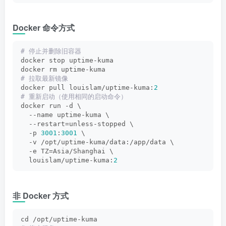
Docker 命令方式
# 停止并删除旧容器
docker stop uptime-kuma
docker rm uptime-kuma
# 拉取最新镜像
docker pull louislam/uptime-kuma:
2
# 重新启动（使用相同的启动命令）
docker run -d \
  --name uptime-kuma \
  --restart=unless-stopped \
  -p 
3001
:
3001
 \
  -v /opt/uptime-kuma/data:/app/data \
  -e TZ=Asia/Shanghai \
  louislam/uptime-kuma:
2
非 Docker 方式
cd /opt/uptime-kuma