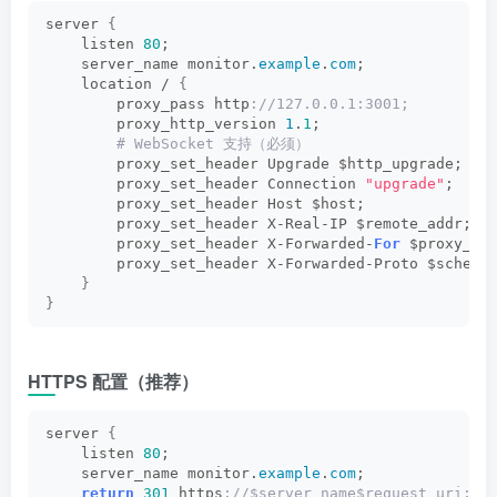
server 
{
    listen 
80
;
    server_name monitor.
example
.
com
;
    location / 
{
        proxy_pass http
://127.0.0.1:3001;
        proxy_http_version 
1
.
1
;
 # WebSocket 支持（必须）
        proxy_set_header Upgrade $http_upgrade;
        proxy_set_header Connection 
"upgrade"
;
        proxy_set_header Host $host;
        proxy_set_header X-Real-IP $remote_addr;
        proxy_set_header X-Forwarded-
For
 $proxy_ad
        proxy_set_header X-Forwarded-Proto $scheme
}
}
HTTPS 配置（推荐）
server 
{
    listen 
80
;
    server_name monitor.
example
.
com
;
return
301
 https
://$server_name$request_uri;