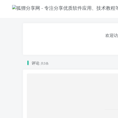
欢迎访
评论
共3条