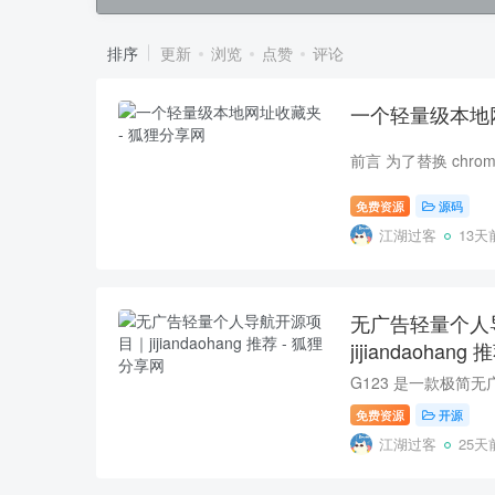
排序
更新
浏览
点赞
评论
一个轻量级本地
免费资源
源码
江湖过客
13天
无广告轻量个人
jijiandaohang 
免费资源
开源
江湖过客
25天