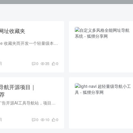
网址收藏夹
前言 为了替换 chrome 收藏夹而开发一个轻量级本地网址收藏夹， 无需数据库、无需服务器，也无需安装任何额外环境，下载后即可离线使用。 如需部署到公网，只需上传新的配置文件，或将 adm...
前
0
35
0
导航开源项目｜
推荐
G123 是一款极简无广告开源AI工具导航站，项目基于 jijiandaohang 开源维护，内置12大分类、百余种主流AI工具，覆盖绘图、写作、编程、视频、学术、数字人等全场景需求。全站无弹窗、无信息流、...
前
0
10
0