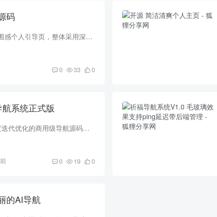
源码
这是一款暗黑雨夜氛围感个人引导页，整体采用深色磨砂玻璃拟态设计，搭配动态雨滴、随机闪电动画、慢放大背景等视觉特效，页面质感高级、交互流畅，同时适配电脑端与手机移动端，兼顾颜值与实用...
0
33
0
网址导航系统正式版
XishuNav 是经过深度迭代优化的商用级导航源码，开发者基于自用需求打磨升级，兼顾个人建站与流量站点运营，从安全、性能、SEO、后台易用性全方位升级，新增收录提交、报错纠错两大运营刚需功能...
月前
0
19
0
丽的AI导航