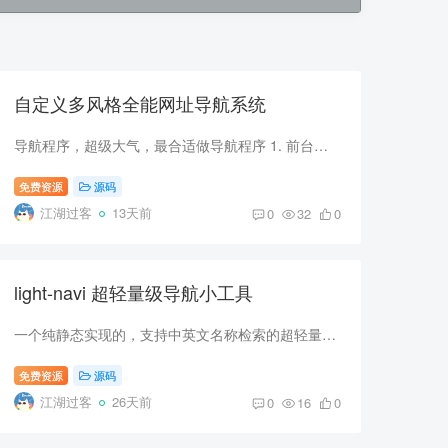
自定义多风格全能网址导航系统
导航程序，超级大气，最合适做导航程序 1. 前台导航首页：支持分类展示站点、搜索入口、快捷标签、公告、时钟显示。2. 站点管理：支持添加、编辑、删除、启用 / 隐藏站点，支持分类、描述、图标...
免费资源
源码
江湖过客
13天前
0
32
0
light-navi 超轻量级导航小工具
一个纯静态实现的，支持中英文名称检索的超轻量级导航小工具。主要可应用于企业 / 团队内部系统导航，尤其适合运维、开发、测试等技术同学在日常工作中使用。 一、代码结构 light-navi ├── d...
免费资源
源码
江湖过客
26天前
0
16
0