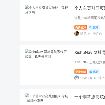
个人主页引导页
免费资源
源码
随风
1个月前
XishuNav 
免费资源
源码
江湖过客
1个
一个非常漂亮炫