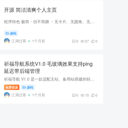
开源 简洁清爽个人主页
程序特色 极简・但不简陋 ・无卡片、无圆角、无阴影、无多余装饰・只有背景 + 玻璃层 + 文字 + 线・每个元素都有存在的理由 克制・但有温度 ・姓名下划线从左向右滑出・项目间分隔线同样滑出・...
源码
江湖过客
1个月前
0
27
0
祈福导航系统V1.0 毛玻璃效果支持ping
延迟带后端管理
祈福导航 V1.0 是一款适配主站、备用站搭建的轻量化网址导航源码，整体采用沉浸式首页设计，默认搭载雪山 WebP 优化背景，配备实时时钟、日期面板与集成搜索模块，附带热门快捷搜素标签，站点以...
免费资源
源码
江湖过客
1个月前
0
15
0