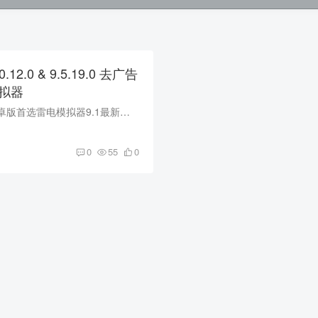
12.0 & 9.5.19.0 去广告
模拟器
玩电脑手游模拟器安卓版首选雷电模拟器9.1最新版采用Android 9版本内核。雷电安卓模拟器最新版，支持OpenGL3.1模式3D渲染，游戏稳定多开无压力，提供谷歌安装器，一键宏按键,脚本录制，多开分屏...
0
55
0