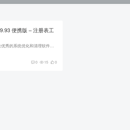
r v9.93 便携版 – 注册表工
Reg Organizer是一款优秀的系统优化和清理软件。它具有多种功能，可以帮助用户进行注册表编辑、软件卸载、系统清理、启动管理和隐私保护等操作。 软件功能 1. 注册表编辑功能：可以让用户对Wind...
0
15
0