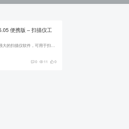
.55.05 便携版 – 扫描仪工
VueScan是一款功能强大的扫描仪软件，可用于扫描、拍摄和打印高质量的图片和文档。它支持大量的扫描仪品牌和型号，包括HP、Canon、Epson、Nikon、Brother等，而且可以在Windows、Mac OS X和Linu...
0
11
0