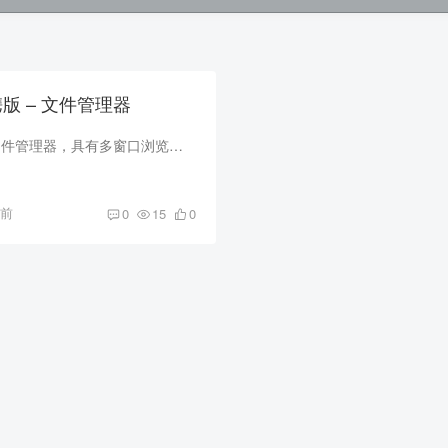
 便携版 – 文件管理器
Q-Dir是一款免费的文件管理器，具有多窗口浏览、拖放功能、自定义布局等特点，可以快速方便地浏览和管理文件和文件夹，能方便用户同时浏览管理多个目录，大幅提升跨文件夹复制、移动文件的效率...
月前
0
15
0