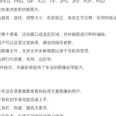
G、PNG、GIF、ICO、TIF、JPG、JP2、PDF、PSD、
户可以快速浏览和切换图片。
括裁剪、旋转、调整大小、色彩校正、添加文字注释、应用特效
捉整个屏幕、活动窗口或选定区域，并对截图进行即时编辑。
用户可以设置过渡效果、播放间隔等参数。
制图像文件，支持文件夹树视图以便于导航和管理。
选择打印质量、布局、边距等。
图像文件格式，为摄影师提供了专业的图像处理能力。
非常适合需要频繁查看和处理大量图像的用户。
计算机初学者也能迅速上手。
工具栏、热键、颜色方案等。
语言版本，方便不同地区的用户使用。