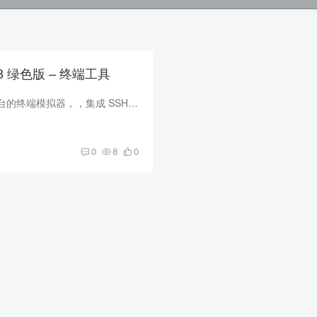
5.58 绿色版 – 终端工具
Electerm是一个跨平台的终端模拟器，，集成 SSH、SFTP、RDP 等多种协议，可一站式满足远程连接、文件传输与终端管理需求、还内置 AI 助手与个性化定制功能，是开发者和运维人员的高效工具。 软...
0
8
0