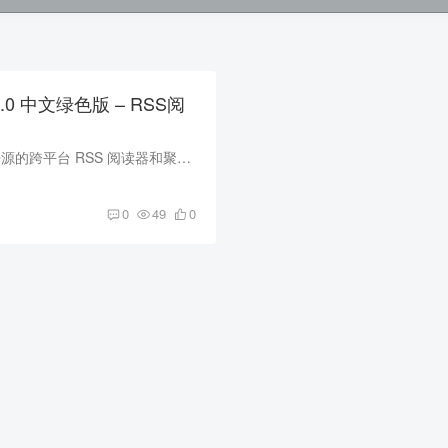
.2.0 中文绿色版 – RSS阅
RSS Guard 是一款开源的跨平台 RSS 阅读器和聚合器软件。它可以让用户订阅和阅读来自不同网站的内容，将这些内容统一显示在一个界面上。 软件功能 多账号管理：RSS Guard 允许用户通过一个界面...
0
49
0