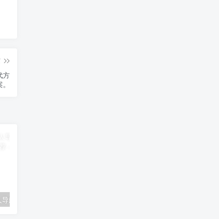
篇
替代方
案。
无广告轻量个人导航开源项目｜jijiandaohang 推荐
詩泉：一个高性能古诗词 API 服务