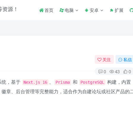
首页
电脑
安卓
扩展
关注
私信
0
43
0
系统，基于
、
和
构建，内置
Next.js 16
Prisma
PostgreSQL
、徽章、后台管理等完整能力，适合作为自建论坛或社区产品的