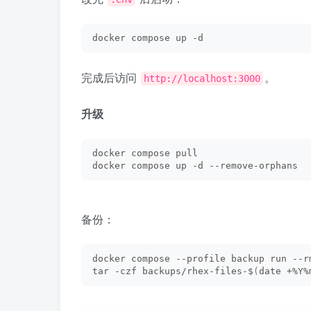
docker compose up -d
完成后访问
。
http://localhost:3000
升级
docker compose pull
docker compose up -d --remove-orphans
备份：
docker compose --profile backup run --r
tar -czf backups/rhex-files-$
(
date +%Y%