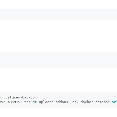
m postgres-backup
m%d-%H%M%S
)
.
tar
.
gz
 uploads addons .env docker-compose.
ym