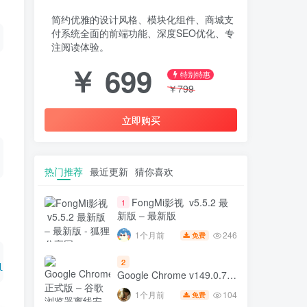
简约优雅的设计风格、模块化组件、商城支
付系统全面的前端功能、深度SEO优化、专
注阅读体验。
￥
699
特别特惠
￥
799
立即购买
热门推荐
最近更新
猜你喜欢
FongMi影视 v5.5.2 最
1
新版 – 最新版
246
1个月前
免费
2
l
Google Chrome v149.0.7827.197
正式版 – 谷歌浏览器离线安
104
1个月前
免费
装包